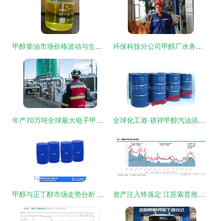
甲醇柴油市场价格波动与生产供应格局分析——基于世界工厂网数据库
环保科技分公司甲醇厂水务运营团队 担当提质效，实干促发展，“绿色底蕴”擦亮生态航道的生动实践
年产70万吨全球最大电子甲醇工厂落子南美，正丁醇市场迎绿色变革
全球化工港·祺祥甲醇汽油添加剂供应前景展望 方正丁醇的机遇与应用
甲醇与正丁醇市场走势分析 区域供需与工业应用视角
资产注入终落定 江苏索普推进重大重组，乙醛酸及氯碱业务上市在即